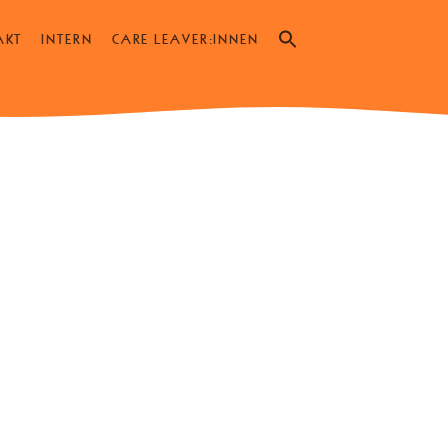
Search
AKT
INTERN
CARE LEAVER:INNEN
for:
SEARCH BUTTON