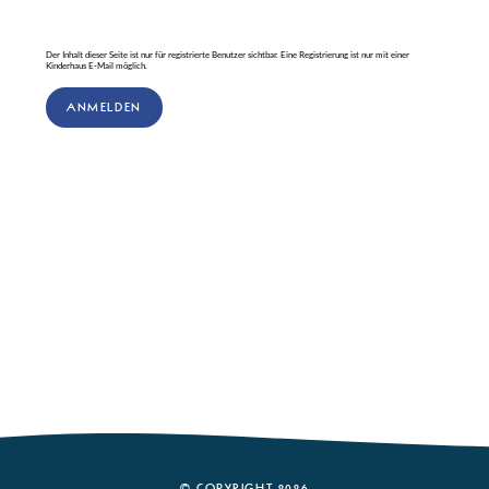
Der Inhalt dieser Seite ist nur für registrierte Benutzer sichtbar. Eine Registrierung ist nur mit einer
Kinderhaus E-Mail möglich.
ANMELDEN
© COPYRIGHT 2026