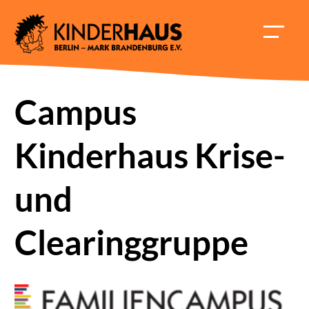
Skip
to
HAUPT
content
ÖFFNE
Campus
Kinderhaus Krise-
und
Clearinggruppe