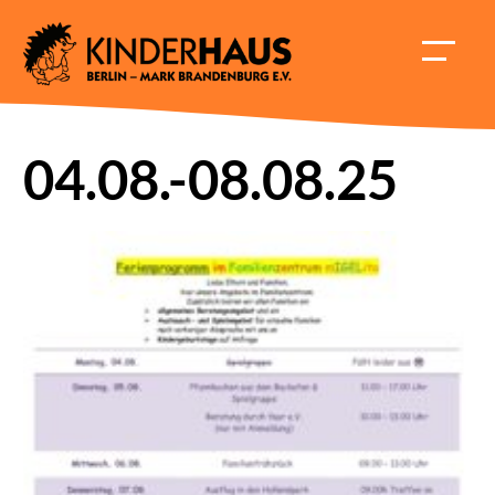
Skip
to
HAUPT
content
ÖFFNE
04.08.-08.08.25