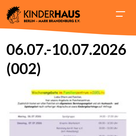
Skip
to
HAUPT
content
ÖFFNE
06.07.-10.07.2026
(002)