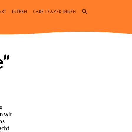
Search
AKT
INTERN
CARE LEAVER:INNEN
for:
SEARCH BUTTON
“
s
n wir
ns
acht