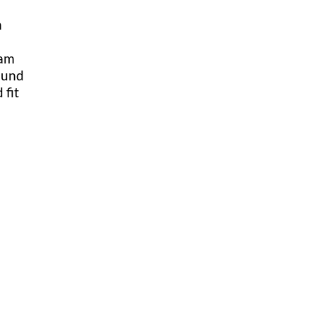
n
eam
 und
 fit