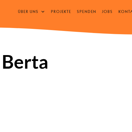
ÜBER UNS
PROJEKTE
SPENDEN
JOBS
KONT
UNTERMENÜ
ÖFFNEN
/
SCHLIESSEN
 Berta