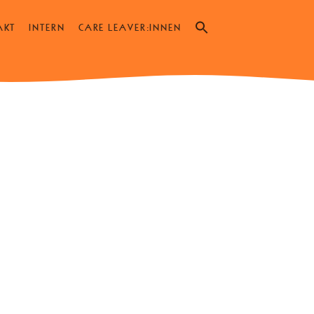
Search
AKT
INTERN
CARE LEAVER:INNEN
for:
SEARCH BUTTON