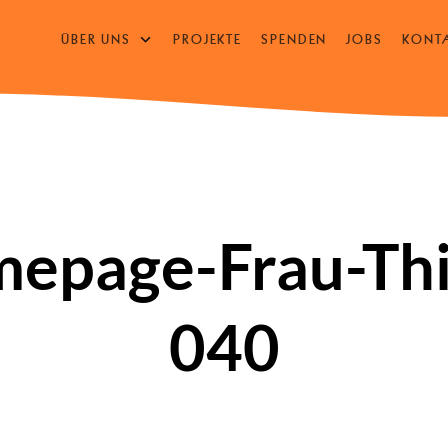
ÜBER UNS
PROJEKTE
SPENDEN
JOBS
KONT
UNTERMENÜ
ÖFFNEN
/
SCHLIESSEN
epage-Frau-Thi
040